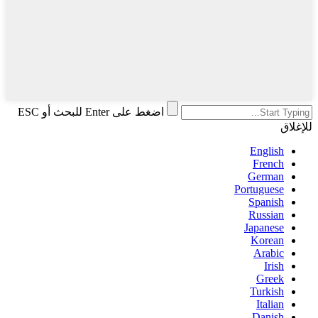
اضغط على Enter للبحث أو ESC
للإغلاق
English
French
German
Portuguese
Spanish
Russian
Japanese
Korean
Arabic
Irish
Greek
Turkish
Italian
Danish