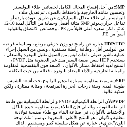
SMP:
من أجل إفساح المجال الكامل لخصائص طلاء البوليستر
وتحسين متانته الخارجية والاحتفاظ بالضوء ، تم تعديل طلاء
البوليستر إلى طلاء معدّل بالسيليكون عن طريق تعويذة باردة أو
تفاعل حراري.يوفر SMP متانة أفضل وحماية من التآكل لمدة 10-12
عامًا ، لكن سعره أعلى قليلاً من PE ، وخصائص الالتصاق والقولبة
أسوأ من PE.
HDP:
HDP عبارة عن راتينج ذو وزن جزيئي مرتفع ، وسلسلة فرعية
من البوليمر أقل ، وطاقة رابطة مستقرة ، وليس من السهل إجراء
عملية تأشير ضوئي ، لذلك ليس من السهل تقليل البودرة واللمعان ،
يستخدم HDP نفس صبغة السيراميك غير العضوية مثل PVDF ،
المنتج لديه احتفاظ ممتاز بالألوان ، الأشعة فوق البنفسجية المقاومة
والمتانة الخارجية والأداء المضاد للبودرة ، فعالة من حيث التكلفة.
SRP:
إنه يتمتع بمقاومة ممتازة لتدهور الراتينج تحت أشعة الشمس
طويلة المدى وبيئة درجات الحرارة المرتفعة ، ومتانة ممتازة ، ولكن
صلابة عالية.
PVDF:
لأن الرابطة الكيميائية PVDF والرابطة الكيميائية بين طاقة
الرابطة القوية ، وبالتالي فإن الطلاء يتمتع بمقاومة جيدة للتآكل
والاحتفاظ بالألوان ، في صناعة البناء مع طلاء صفيحة فولاذية
مطلية بالألوان ، هو المنتج الأعلى ، المعروف باسم "ملك لوحة
اللون".جزيءه عبارة عن هيكل سلسلة كبير ومستقيم ، لذلك