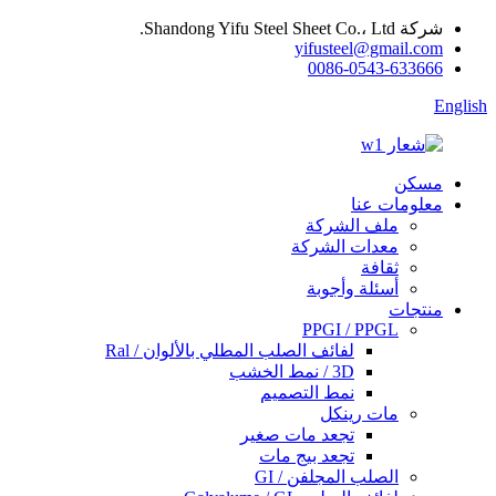
شركة Shandong Yifu Steel Sheet Co.، Ltd.
yifusteel@gmail.com
0086-0543-633666
English
مسكن
معلومات عنا
ملف الشركة
معدات الشركة
ثقافة
أسئلة وأجوبة
منتجات
PPGI / PPGL
لفائف الصلب المطلي بالألوان / Ral
3D / نمط الخشب
نمط التصميم
مات رينكل
تجعد مات صغير
تجعد بيج مات
الصلب المجلفن / GI