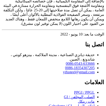
بالإضافة إلى المقاومة الكيميائية ، فإن خصائصه الميكانيكية
ومقاومة الأشعة فوق البنفسجية ومقاومة الحرارة ممتازة.في البيئة
العامة ، يمكن أن تصل مدة صلاحيتها إلى 20-25 عامًا ، ولكن التكلفة
مرتفعة ، وسعر الصفيحة الفولاذية المطلية بالألوان أعلى أيضًا ،
ويمكن أن يكون رهانها اللامع منخفض اللمعان فقط ، وهناك العديد
من القيود على اختيار اللون (لا يمكن توفير لون مشرق).
الوقت ما بعد: 10 يونيو - 2022
اتصل بنا
حديقة ديانزي الصناعية ، مدينة الملاكمة ، بينزهو كونتي ،
شاندونغ ، الصين.
0086-0543-633666
0086-18354307205
yifusteel@gmail.com
العلامات
PPGI / PPGL
الصلب المجلفن / GI
مات رينكل
لفائف الصلب Galvalume / GL